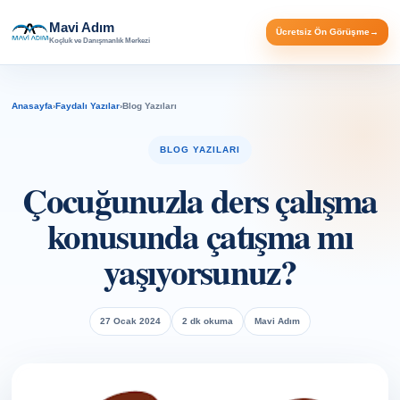
Mavi Adım
Ücretsiz Ön Görüşme
→
Koçluk ve Danışmanlık Merkezi
Anasayfa
›
Faydalı Yazılar
›
Blog Yazıları
BLOG YAZILARI
Çocuğunuzla ders çalışma
konusunda çatışma mı
yaşıyorsunuz?
27 Ocak 2024
2 dk okuma
Mavi Adım