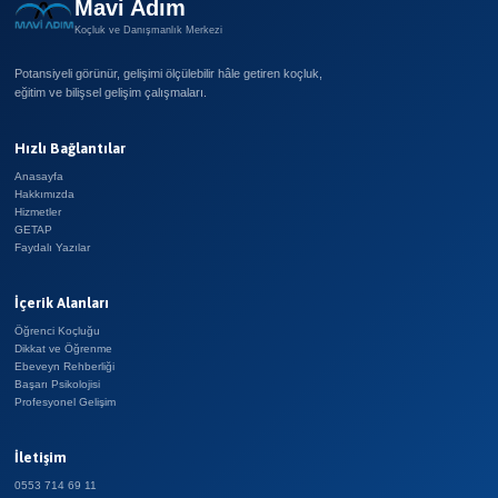
Mavi Adım
Koçluk ve Danışmanlık Merkezi
Potansiyeli görünür, gelişimi ölçülebilir hâle getiren koçluk,
eğitim ve bilişsel gelişim çalışmaları.
Hızlı Bağlantılar
Anasayfa
Hakkımızda
Hizmetler
GETAP
Faydalı Yazılar
İçerik Alanları
Öğrenci Koçluğu
Dikkat ve Öğrenme
Ebeveyn Rehberliği
Başarı Psikolojisi
Profesyonel Gelişim
İletişim
0553 714 69 11